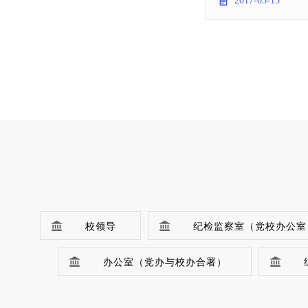
2017-03-15
负责教师参加了会议。
负责教师分别总结了
校领导
纪检监察室（党校办公室
办公室（党办与校办合署）
宣传统战部
宣传统战处