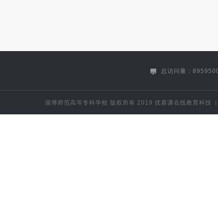
教务处（督导处）
教务处（督
科研处（社科处）
科研处
学生处
学生处
总访问量：895950
离退休工作处
督导室
淄博师范高等专科学校
版权所有 2019
优慕课在线教育科技（
信息系
数理系
音乐系
外语系
继续教育学院
体育系
课程研究所（教育科学研究中心，小学