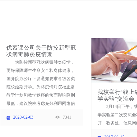
优慕课公司关于防控新型冠
状病毒肺炎疫情期...
为防控新型冠状病毒肺炎疫情，
更好保障师生生命安全和身体健康，
国务院办公厅下发通知要求各级各类
院校延期开学。为将疫情对院校正常
我校举行“线上
教学计划和教学秩序的负面影响降到
学实验”交流会
最低，建议院校考虑充分利用网络信
3月14日下午，
息技术合
学实验第二次交流会在
2020-02-03
7341
开，教务处、信息网
人员，各院系、中心